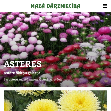
ASTERES
Asteru šķirņu galerija
Par asteru audzēšanu un vēsturi lasiet
šeit
.