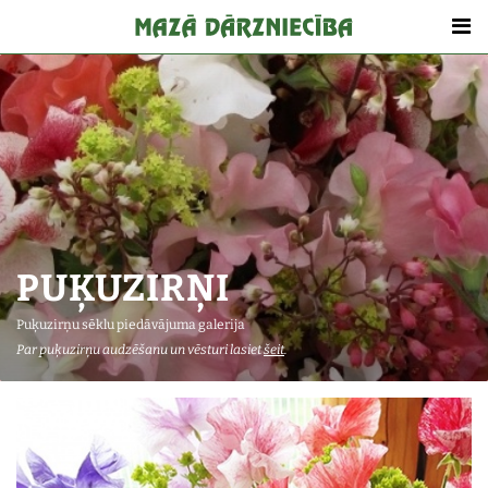
PUĶUZIRŅI
Puķuzirņu sēklu piedāvājuma galerija
Par puķuzirņu audzēšanu un vēsturi lasiet
šeit
.