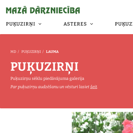
PUĶUZIRŅI
ASTERES
PUĶUZ
MD
/
PUĶUZIRŅI
/
LAUMA
PUĶUZIRŅI
Puķuzirņu sēklu piedāvājuma galerija
Par puķuzirņu audzēšanu un vēsturi lasiet
šeit
.