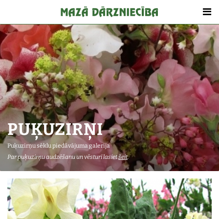
PUĶUZIRŅI
Puķuzirņu sēklu piedāvājuma galerija
Par puķuzirņu audzēšanu un vēsturi lasiet
šeit
.