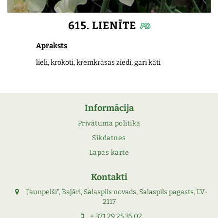
615. LIENĪTE
Apraksts
lieli, krokoti, kremkrāsas ziedi, gari kāti
Informācija
Privātuma politika
Sīkdatnes
Lapas karte
Kontakti
"Jaunpelši", Bajāri, Salaspils novads, Salaspils pagasts, LV-
2117
+ 371 29 25 35 02