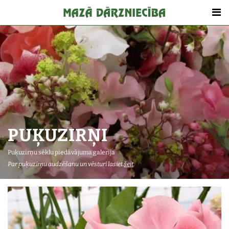
PUĶUZIRŅI
Puķuzirņu sēklu piedāvājuma galerija
Par puķuzirņu audzēšanu un vēsturi lasiet
šeit
.