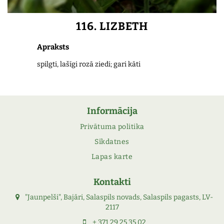
116. LIZBETH
Apraksts
spilgti, lašīgi rozā ziedi; gari kāti
Informācija
Privātuma politika
Sīkdatnes
Lapas karte
Kontakti
"Jaunpelši", Bajāri, Salaspils novads, Salaspils pagasts, LV-
2117
+ 371 29 25 35 02