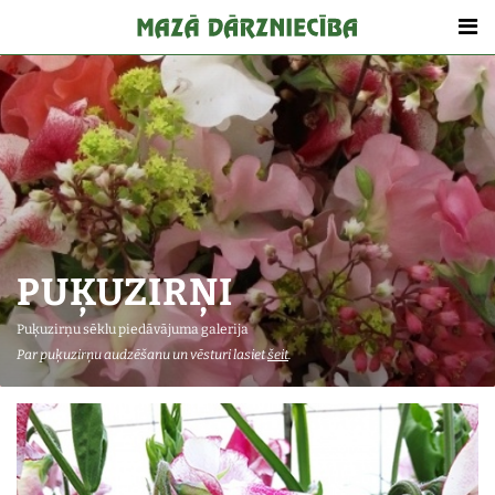
PUĶUZIRŅI
Puķuzirņu sēklu piedāvājuma galerija
Par puķuzirņu audzēšanu un vēsturi lasiet
šeit
.