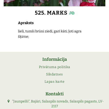
525. MARKS
Apraksts
lieli, tumši brūni ziedi, gari kāti; ļoti agra
šķirne;
Informācija
Privātuma politika
Sīkdatnes
Lapas karte
Kontakti
"Jaunpelši", Bajāri, Salaspils novads, Salaspils pagasts, LV-
2117