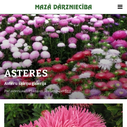
ASTERES
Asteru šķirņu galerija
Par asteru audzēšanu un vēsturi lasiet
šeit
.