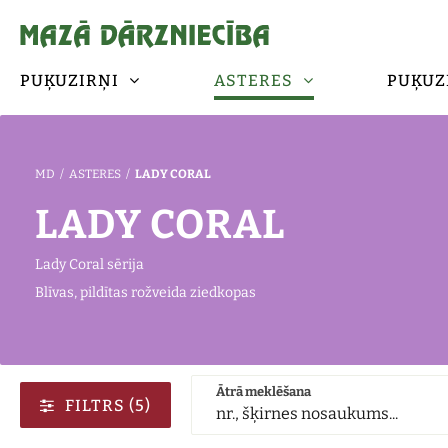
PUĶUZIRŅI
ASTERES
PUĶUZ
MD
/
ASTERES
/
LADY CORAL
LADY CORAL
Lady Coral sērija
Blīvas, pildītas rožveida ziedkopas
Ātrā meklēšana
FILTRS
(5)