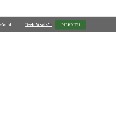
tošanai.
Uzzināt vairāk
PIEKRĪTU
Kontakti
"Jaunpelši", Bajāri,
Salaspils novads, Salaspils
pagasts, LV-2117
+ 371 29 25 35 02