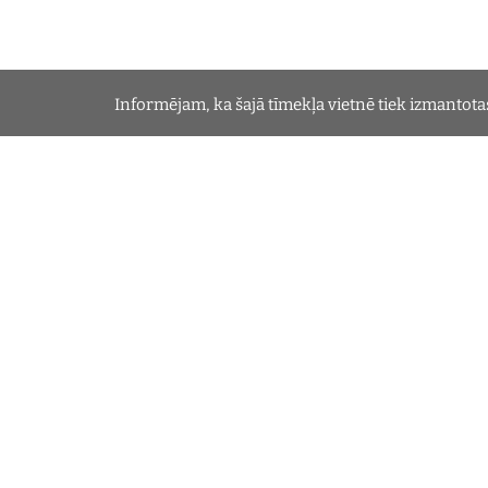
Informējam, ka šajā tīmekļa vietnē tiek izmantotas 
Sēklas
Publik
Puķuzirņi
Par Puķu
Asteres
Par Aste
Par Krūm