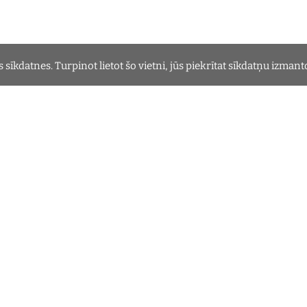
sīkdatnes. Turpinot lietot šo vietni, jūs piekrītat sīkdatņu izman
ācijas
Informācija
zirņiem
Privātuma politika
rēm
Sīkdatnes
mellenēm
Lapas karte