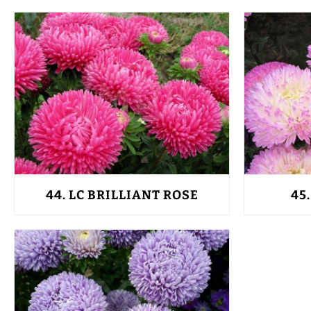
44.
LC BRILLIANT ROSE
45