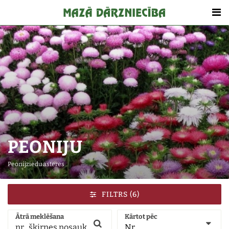
PEONIJU
Peonijziedu asteres
FILTRS
(6)
Ātrā meklēšana
Kārtot pēc