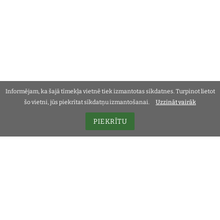
Informējam, ka šajā tīmekļa vietnē tiek izmantotas sīkdatnes. Turpinot lietot
šo vietni, jūs piekrītat sīkdatņu izmantošanai.
Uzzināt vairāk
PIEKRĪTU
Informācija
Privātuma politika
Sīkdatnes